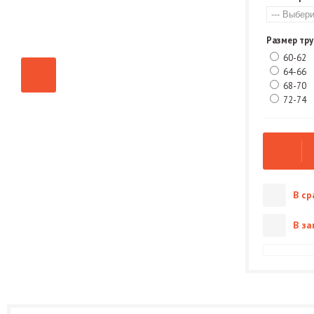
Размер тру
60-62
64-66
68-70
72-74
В ср
В за