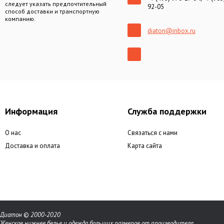
следует указать предпочтительный
92-05
способ доставки и транспортную
компанию.
diaton@inbox.ru
Информация
Служба поддержки
О нас
Связаться с нами
Доставка и оплата
Карта сайта
Диатон
©
2000-2020
Женское нижнее белье и одежда больших размеров от производителя