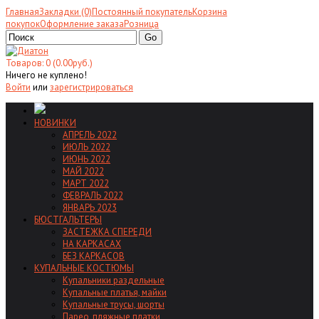
Главная
Закладки (0)
Постоянный покупатель
Корзина
покупок
Оформление заказа
Розница
Go
Товаров: 0 (0.00руб.)
Ничего не куплено!
Войти
или
зарегистрироваться
НОВИНКИ
АПРЕЛЬ 2022
ИЮЛЬ 2022
ИЮНЬ 2022
МАЙ 2022
МАРТ 2022
ФЕВРАЛЬ 2022
ЯНВАРЬ 2023
БЮСТГАЛЬТЕРЫ
ЗАСТЕЖКА СПЕРЕДИ
НА КАРКАСАХ
БЕЗ КАРКАСОВ
КУПАЛЬНЫЕ КОСТЮМЫ
Купальники раздельные
Купальные платья, майки
Купальные трусы, шорты
Парео, пляжные платки