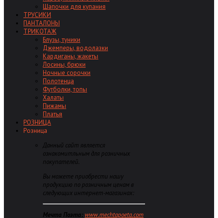
Шапочки для купания
ТРУСИКИ
ПАНТАЛОНЫ
ТРИКОТАЖ
Блузы, туники
Джемперы, водолазки
Кардиганы, жакеты
Лосины, брюки
Ночные сорочки
Полотенца
Футболки, топы
Халаты
Пижамы
Платья
РОЗНИЦА
Розница
Данный сайт является
ознакомитльным для розничных
покупателей.
Вы можете приобрести нашу
продукцию по розничным ценам в
следующих интернет-магазинах:
Мечта Поэта:
www.mechtapoeta.com