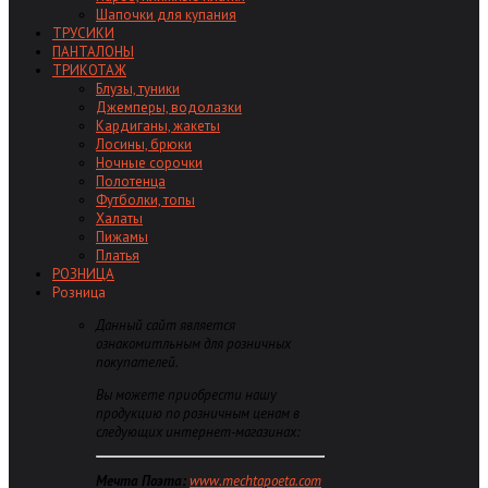
Шапочки для купания
ТРУСИКИ
ПАНТАЛОНЫ
ТРИКОТАЖ
Блузы, туники
Джемперы, водолазки
Кардиганы, жакеты
Лосины, брюки
Ночные сорочки
Полотенца
Футболки, топы
Халаты
Пижамы
Платья
РОЗНИЦА
Розница
Данный сайт является
ознакомитльным для розничных
покупателей.
Вы можете приобрести нашу
продукцию по розничным ценам в
следующих интернет-магазинах:
Мечта Поэта:
www.mechtapoeta.com