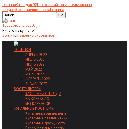
Главная
Закладки (0)
Постоянный покупатель
Корзина
покупок
Оформление заказа
Розница
Go
Товаров: 0 (0.00руб.)
Ничего не куплено!
Войти
или
зарегистрироваться
НОВИНКИ
АПРЕЛЬ 2022
ИЮЛЬ 2022
ИЮНЬ 2022
МАЙ 2022
МАРТ 2022
ФЕВРАЛЬ 2022
ЯНВАРЬ 2023
БЮСТГАЛЬТЕРЫ
ЗАСТЕЖКА СПЕРЕДИ
НА КАРКАСАХ
БЕЗ КАРКАСОВ
КУПАЛЬНЫЕ КОСТЮМЫ
Купальники раздельные
Купальные платья, майки
Купальные трусы, шорты
Парео, пляжные платки