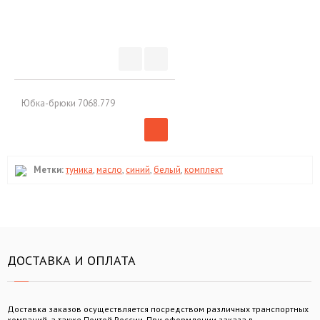
Юбка-брюки 7068.779
Метки:
туника
,
масло
,
синий
,
белый
,
комплект
ДОСТАВКА И ОПЛАТА
Доставка заказов осуществляется посредством различных транспортных
компаний, а также Почтой России. При оформлении заказа в