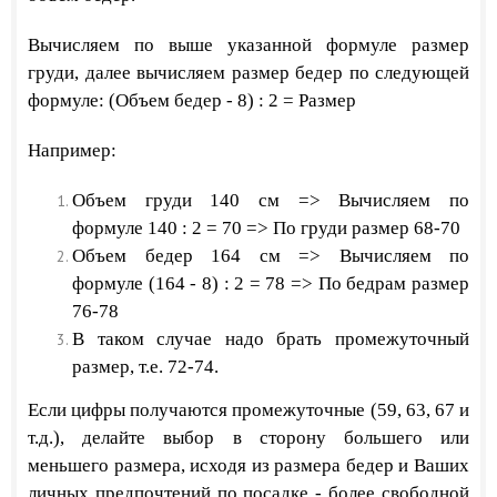
Вычисляем по выше указанной формуле размер
груди, далее вычисляем размер бедер по следующей
формуле: (Объем бедер - 8) : 2 = Размер
Например:
Объем груди 140 см =>
Вычисляем по
формуле
140
: 2
= 70
=> По груди размер 68-70
Объем бедер 164 см => Вычисляем по
формуле
(164 - 8)
: 2
= 78
=> По бедрам размер
76-78
В таком случае надо брать промежуточный
размер, т.е. 72-74.
​Если цифры получаются промежуточные (59, 63, 67 и
т.д.), делайте выбор в сторону большего или
меньшего размера, исходя из размера бедер и Ваших
личных предпочтений по посадке - более свободной